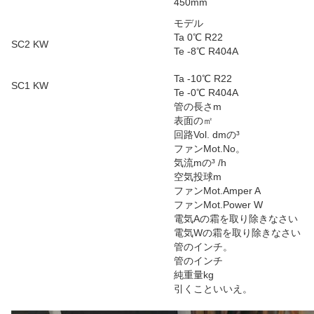
450mm
モデル
Ta 0℃ R22
SC2 KW
Te -8℃ R404A
Ta -10℃ R22
SC1 KW
Te -0℃ R404A
管の長さm
表面の㎡
回路Vol. dmの³
ファンMot.No。
気流mの³ /h
空気投球m
ファンMot.Amper A
ファンMot.Power W
電気Aの霜を取り除きなさい
電気Wの霜を取り除きなさい
管のインチ。
管のインチ
純重量kg
引くこといいえ。