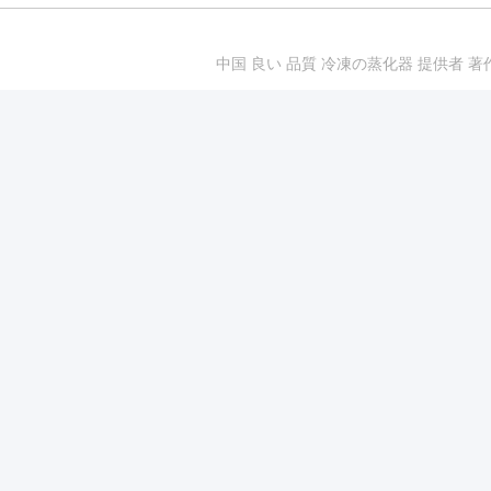
中国 良い 品質 冷凍の蒸化器 提供者 著作権 201