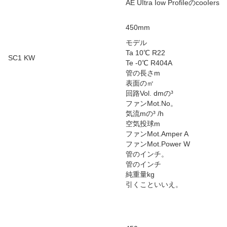
AE UItra Iow ProfiIeのcooIers
450mm
モデル
Ta 10℃ R22
SC1 KW
Te -0℃ R404A
管の長さm
表面の㎡
回路Vol. dmの³
ファンMot.No。
気流mの³ /h
空気投球m
ファンMot.Amper A
ファンMot.Power W
管のインチ。
管のインチ
純重量kg
引くこといいえ。