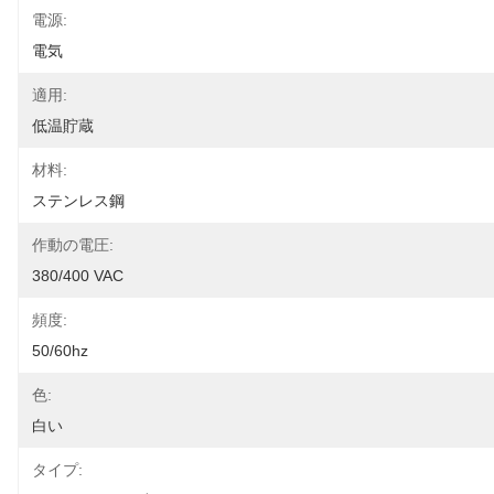
電源:
電気
適用:
低温貯蔵
材料:
ステンレス鋼
作動の電圧:
380/400 VAC
頻度:
50/60hz
色:
白い
タイプ: