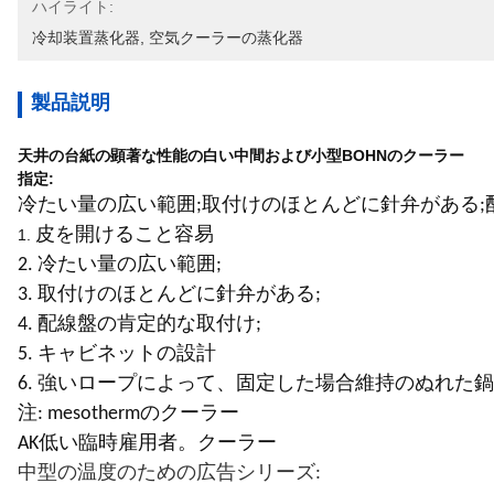
ハイライト:
冷却装置蒸化器
, 
空気クーラーの蒸化器
製品説明
天井の台紙の顕著な性能の白い中間および小型BOHNのクーラー
指定:
冷たい量の広い範囲;取付けのほとんどに針弁がある;
皮を開けること容易
1.
2. 冷たい量の広い範囲;
3. 取付けのほとんどに針弁がある;
4. 配線盤の肯定的な取付け;
5. キャビネットの設計
6. 強いロープによって、固定した場合維持のぬれた
注: mesothermのクーラー
AK低い臨時雇用者。クーラー
中型の温度のための広告シリーズ: