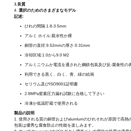
3.良質
4.
選択のためのさまざまなモデル
記述:
ひれの間隔:1.8-3.5mm
アルミ ホイル:親水性か裸
銅管の直径:9.52mmの厚さ:0.31mm
冷却区域:1.0から9.0 M2
アルミニウムか電流を通された鋼鉄包装及び反-腐食性の
利用できる黒く、白く、青、緑の絵画
セリウム及びISO9001証明書
2.8MPa窒素圧力漏れ試験に合格して下さい
冷凍か低温貯蔵で使用される
製品の説明
1. 使用される質の銅管およびalumlumのひれそれが原因
包装は優秀な腐食防止の性能を楽しみます。