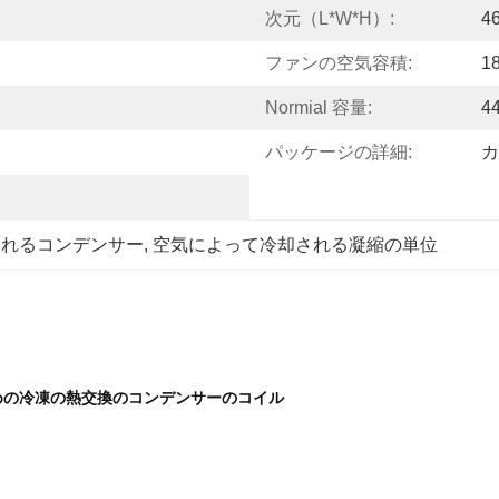
次元（L*W*H）:
4
ファンの空気容積:
1
Normial 容量:
4
パッケージの詳細:
カ
されるコンデンサー
, 
空気によって冷却される凝縮の単位
ための冷凍の熱交換のコンデンサーのコイル