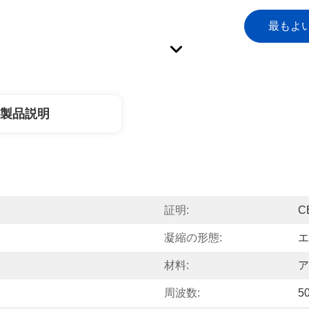
最もよ
製品説明
証明:
C
凝縮の形態:
エ
材料:
ア
周波数:
5