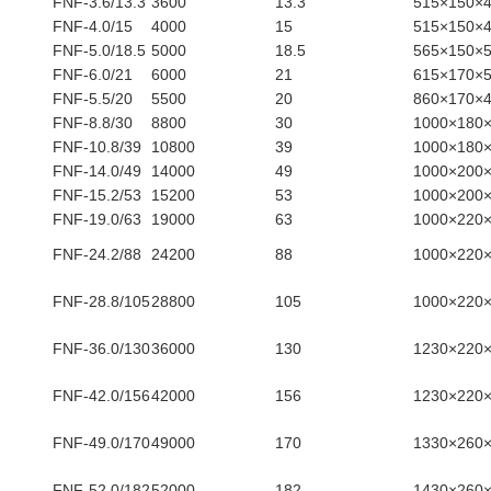
FNF-3.6/13.3
3600
13.3
515×150×
FNF-4.0/15
4000
15
515×150×
FNF-5.0/18.5
5000
18.5
565×150×
FNF-6.0/21
6000
21
615×170×
FNF-5.5/20
5500
20
860×170×
FNF-8.8/30
8800
30
1000×180
FNF-10.8/39
10800
39
1000×180
FNF-14.0/49
14000
49
1000×200
FNF-15.2/53
15200
53
1000×200
FNF-19.0/63
19000
63
1000×220
FNF-24.2/88
24200
88
1000×220
FNF-28.8/105
28800
105
1000×220
FNF-36.0/130
36000
130
1230×220
FNF-42.0/156
42000
156
1230×220
FNF-49.0/170
49000
170
1330×260
FNF-52.0/182
52000
182
1430×260