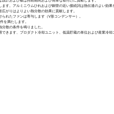
の適度な設計および板は持続期間および簡単な取付けに貢献します。
障します。アルミニウムひれおよび銅管の近い接続詞は熱伝達のよい効果
交差広がりはよりよい熱分散の効果に貢献します。
付けられたファンは寄与します（V形コンデンサー）。
条件を満たします。
の熱分散の条件を鳴りました。
利用できます、プロダクト冷却ユニット、低温貯蔵の単位および産業冷却