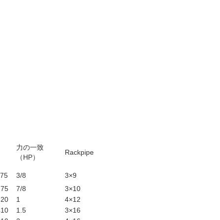
力の一致
Rackpipe
（HP）
275
3/8
3×9
275
7/8
3×10
320
1
4×12
410
1.5
3×16