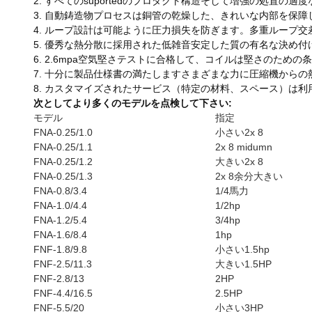
2. すべてのsuportedのプロダクト構造そして増強の処置
3. 自動鋳造物プロセスは銅管の乾燥した、きれいな内部を保
4. ループ設計は可能ように圧力損失を防ぎます。多重ループ
5. 優秀な熱分散に採用された低雑音安定した質の有名な決め
6. 2.6mpa空気堅さテストに合格して、コイルは堅さのための
7. 十分に製品仕様書の満たしますさまざまな力に圧縮機から
8. カスタマイズされたサービス（特定の材料、スペース）は
次としてより多くのモデルを点検して下さい:
モデル
指定
FNA-0.25/1.0
小さい2x 8
FNA-0.25/1.1
2x 8 midumn
FNA-0.25/1.2
大きい2x 8
FNA-0.25/1.3
2x 8余分大きい
FNA-0.8/3.4
1/4馬力
FNA-1.0/4.4
1/2hp
FNA-1.2/5.4
3/4hp
FNA-1.6/8.4
1hp
FNF-1.8/9.8
小さい1.5hp
FNF-2.5/11.3
大きい1.5HP
FNF-2.8/13
2HP
FNF-4.4/16.5
2.5HP
FNF-5.5/20
小さい3HP