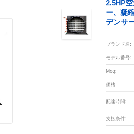
2.5H
ー、凝
デンサ
ブランド名:
モデル番号:
Moq:
価格:
配達時間:
支払条件: