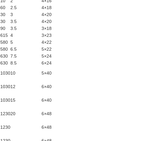
410
2
4×16
460
2.5
4×18
530
3
4×20
530
3.5
4×20
490
3.5
3×18
×615
4
3×23
×580
5
4×22
×580
6.5
5×22
×630
7.5
5×24
×630
8.5
6×24
×1030
10
5×40
×1030
12
6×40
×1030
15
6×40
×1230
20
6×48
×1230
6×48
×1230
6×48