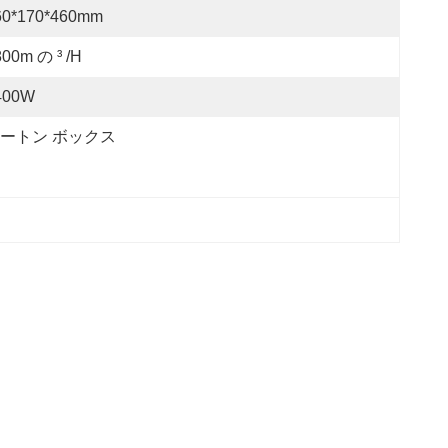
60*170*460mm
800m の ³ /h
400W
ートン ボックス