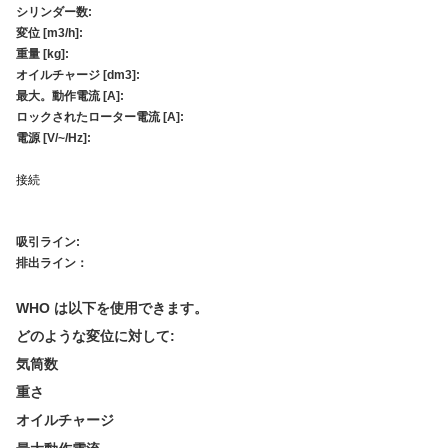
シリンダー数:
変位 [m3/h]:
重量 [kg]:
オイルチャージ [dm3]:
最大。動作電流 [A]:
ロックされたローター電流 [A]:
電源 [V/~/Hz]:
接続
吸引ライン:
排出ライン：
WHO は以下を使用できます。
どのような変位に対して:
気筒数
重さ
オイルチャージ