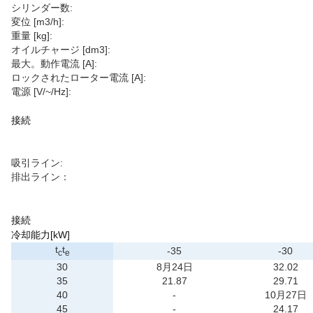
シリンダー数:
変位 [m3/h]:
重量 [kg]:
オイルチャージ [dm3]:
最大。動作電流 [A]:
ロックされたローター電流 [A]:
電源 [V/~/Hz]:
接続
吸引ライン:
排出ライン：
接続
冷却能力[kW]
t
t
-35
-30
c
e
30
8月24日
32.02
35
21.87
29.71
40
-
10月27日
45
-
24.17